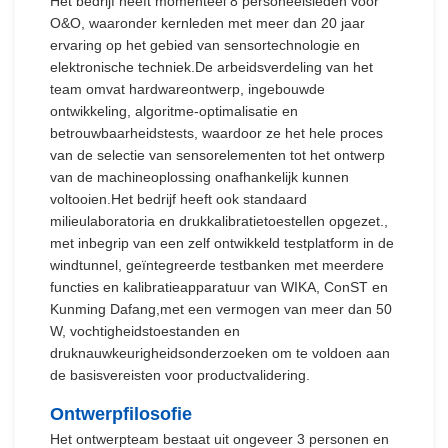
Het bedrijf heeft momenteel 8 personeelsleden voor
O&O, waaronder kernleden met meer dan 20 jaar
ervaring op het gebied van sensortechnologie en
elektronische techniek.De arbeidsverdeling van het
team omvat hardwareontwerp, ingebouwde
ontwikkeling, algoritme-optimalisatie en
betrouwbaarheidstests, waardoor ze het hele proces
van de selectie van sensorelementen tot het ontwerp
van de machineoplossing onafhankelijk kunnen
voltooien.Het bedrijf heeft ook standaard
milieulaboratoria en drukkalibratietoestellen opgezet.,
met inbegrip van een zelf ontwikkeld testplatform in de
windtunnel, geïntegreerde testbanken met meerdere
functies en kalibratieapparatuur van WIKA, ConST en
Kunming Dafang,met een vermogen van meer dan 50
W, vochtigheidstoestanden en
druknauwkeurigheidsonderzoeken om te voldoen aan
de basisvereisten voor productvalidering.
Ontwerpfilosofie
Het ontwerpteam bestaat uit ongeveer 3 personen en