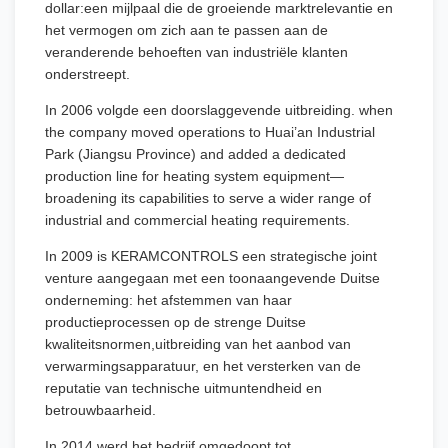
dollar:een mijlpaal die de groeiende marktrelevantie en
het vermogen om zich aan te passen aan de
veranderende behoeften van industriële klanten
onderstreept.
In 2006 volgde een doorslaggevende uitbreiding. when
the company moved operations to Huai’an Industrial
Park (Jiangsu Province) and added a dedicated
production line for heating system equipment—
broadening its capabilities to serve a wider range of
industrial and commercial heating requirements.
In 2009 is KERAMCONTROLS een strategische joint
venture aangegaan met een toonaangevende Duitse
onderneming: het afstemmen van haar
productieprocessen op de strenge Duitse
kwaliteitsnormen,uitbreiding van het aanbod van
verwarmingsapparatuur, en het versterken van de
reputatie van technische uitmuntendheid en
betrouwbaarheid.
In 2014 werd het bedrijf omgedoopt tot