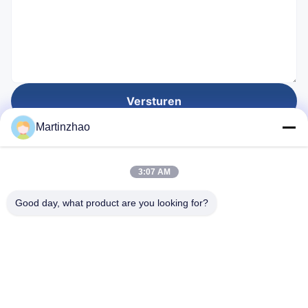
Versturen
Martinzhao
Ingesteld voor
3:07 AM
28
Jaar
Good day, what product are you looking for?
Snelle links
Huis
producten
Over ons
Differentiaal drukzender
producten