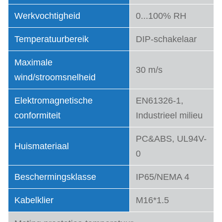
Werkvochtigheid
0...100% RH
Temperatuurbereik
DIP-schakelaar
Maximale
30 m/s
wind/stroomsnelheid
Elektromagnetische
EN61326-1,
conformiteit
Industrieel milieu
PC&ABS, UL94V-
Huismateriaal
0
Beschermingsklasse
IP65/NEMA 4
Kabelklier
M16*1.5