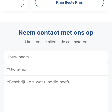
rsystemen
worden gedaan zonder de zender aan te
js
Krijg Beste Prijs
passen
Neem contact met ons op
U kunt ons te allen tijde contacteren!