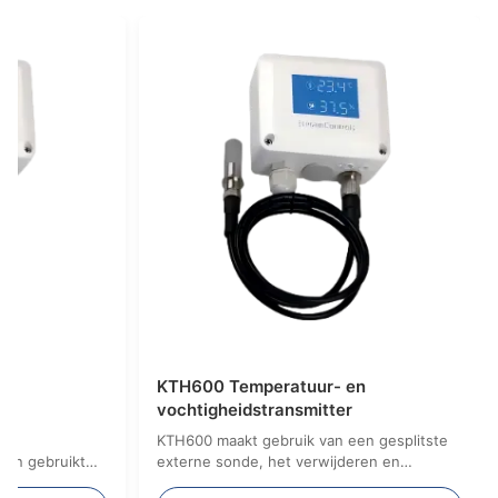
en
KTH600 Temperatuur- en
vochtigheidstransmitter
n
KTH600 maakt gebruik van een gesplitste
den gebruikt
externe sonde, het verwijderen en
 voor het
vervangen van de sonde kan eenvoudig