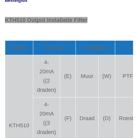
Bestelgids
KTH510 Output Installatie Filter
Model
Output
Installatie
Fil
4-
20mA
(E)
Muur
(W)
PTFE
((2
draden)
4-
20mA
(F)
Draad
(D)
Roestvr
((3
KTH510
draden)