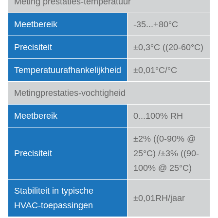
Meting prestaties-temperatuur
Meetbereik
-35...+80°C
Precisiteit
±0,3°C ((20-60°C)
Temperatuurafhankelijkheid
±0,01°C/°C
Metingprestaties-vochtigheid
Meetbereik
0...100% RH
±2% ((0-90% @
Precisiteit
25°C) /±3% ((90-
100% @ 25°C)
Stabiliteit in typische
±0,01RH/jaar
HVAC-toepassingen