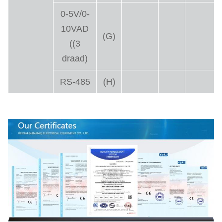
0-5V/0-
10VAD
(G)
((3
draad)
RS-485
(H)