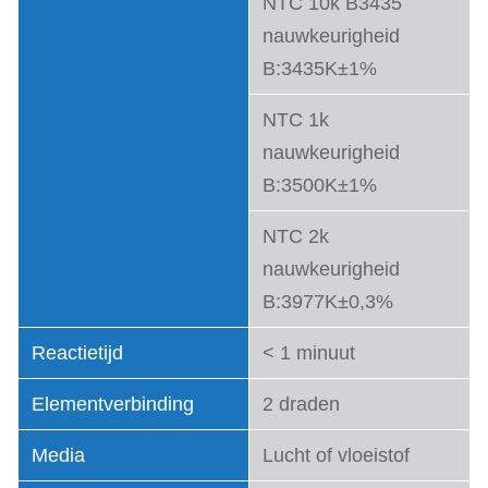
NTC 10k B3435
nauwkeurigheid
B:3435K±1%
NTC 1k
nauwkeurigheid
B:3500K±1%
NTC 2k
nauwkeurigheid
B:3977K±0,3%
Reactietijd
< 1 minuut
Elementverbinding
2 draden
Media
Lucht of vloeistof