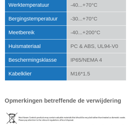
Werktemperatuur
-40...+70°C
Bergingstemperatuur
-30...+70°C
Meetbereik
-40...+200°C
Huismateriaal
PC & ABS, UL94-V0
Beschermingsklasse
IP65/NEMA 4
Kabelklier
M16*1.5
Opmerkingen betreffende de verwijdering