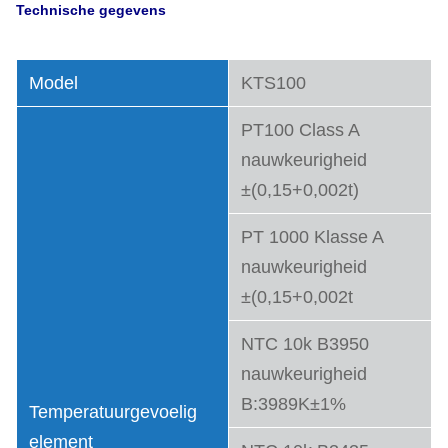
Technische gegevens
Model
KTS100
PT100 Class A
nauwkeurigheid
±(0,15+0,002t)
PT 1000 Klasse A
nauwkeurigheid
±(0,15+0,002t
NTC 10k B3950
nauwkeurigheid
B:3989K±1%
Temperatuurgevoelig
element