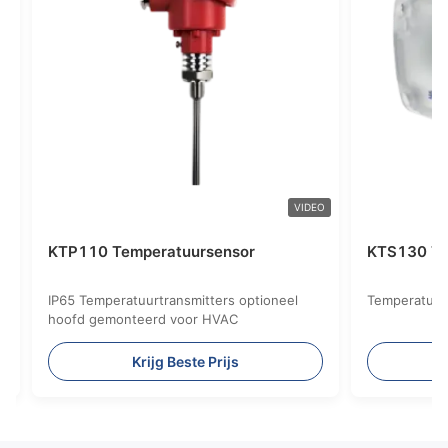
VIDEO
 Temperatuursensor
KTS130 Temperatuursen
peratuurtransmitters optioneel
Temperatuurbereik van -40°
emonteerd voor HVAC
Krijg Beste Prijs
Krijg Beste Pri