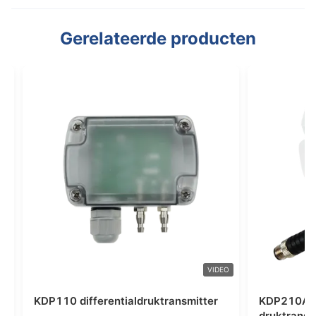
Gerelateerde producten
VIDEO
VIDEO
e
KDP210 Differentiële
druktransmitter