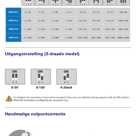
Uitgangsinstelling (3-draads model)
Handmatige nulpuntcorrectie