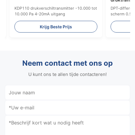
tter LCD-
KDP210 Differentiële drukzender met
IP65/NEMA 4 beschermingsklasse
js
Krijg Beste Prijs
Neem contact met ons op
U kunt ons te allen tijde contacteren!