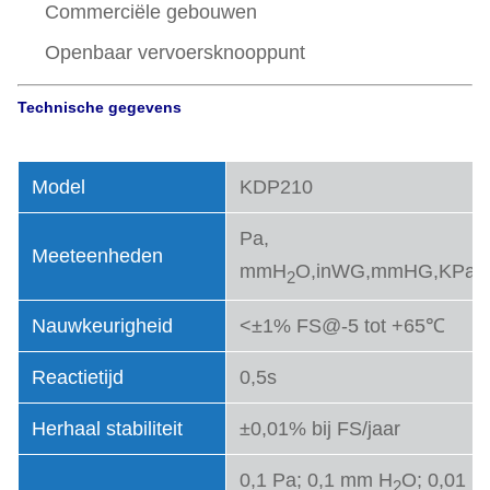
Commerciële gebouwen
Openbaar vervoersknooppunt
Technische gegevens
Model
KDP210
Pa,
Meeteenheden
mmH
O,inWG,mmHG,KPa,
2
Nauwkeurigheid
<±1% FS@-5 tot +65℃
Reactietijd
0,5s
Herhaal stabiliteit
±0,01% bij FS/jaar
0,1 Pa; 0,1 mm H
O; 0,01 m
2