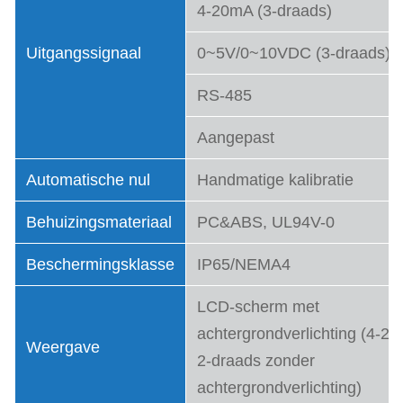
4-20mA (3-draads)
Uitgangssignaal
0~5V/0~10VDC (3-draads)
RS-485
Aangepast
Automatische nul
Handmatige kalibratie
Behuizingsmateriaal
PC&ABS, UL94V-0
Beschermingsklasse
IP65/NEMA4
LCD-scherm met
achtergrondverlichting (
4-2
Weergave
2-draads zonder
achtergrondverlichting)