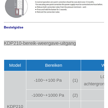
Bestelgids
e
KDP210-bereik-weergave-uitgang
Model
Bereiken
We
LCD
-100~+100 Pa
(1)
achtergrondv
-1000~+1000 Pa
(2)
KDP210