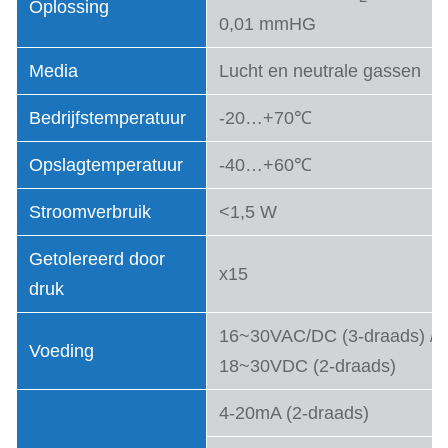
Oplossing
0,01 mmHG
Media
Lucht en neutrale gassen
Bedrijfstemperatuur
-20…+70℃
Opslagtemperatuur
-40…+60℃
Stroomverbruik
<1,5 W
Getolereerd door
x15
druk
16~30VAC/DC (3-draads) /
Voeding
18~30VDC (2-draads)
4-20mA (2-draads)