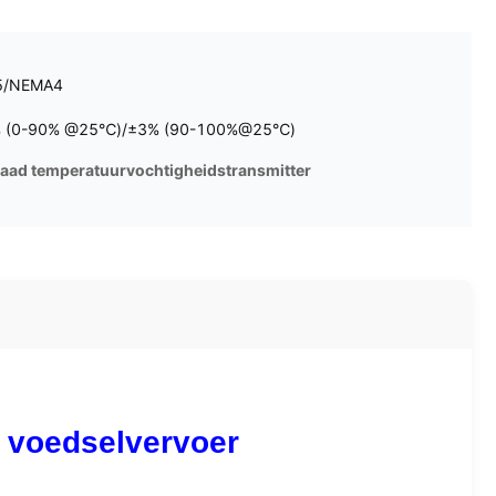
5/NEMA4
 (0-90% @25℃)/±3% (90-100%@25℃)
raad temperatuurvochtigheidstransmitter
 voedselvervoer