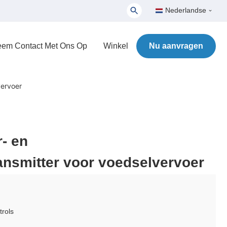
Nederlandse
em Contact Met Ons Op
Winkel
Nu aanvragen
vervoer
- en
ansmitter voor voedselvervoer
rols