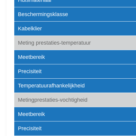
Huismateriaal
Beschermingsklasse
Kabelklier
Meting prestaties-temperatuur
Meetbereik
Precisiteit
Temperatuurafhankelijkheid
Metingprestaties-vochtigheid
Meetbereik
Precisiteit