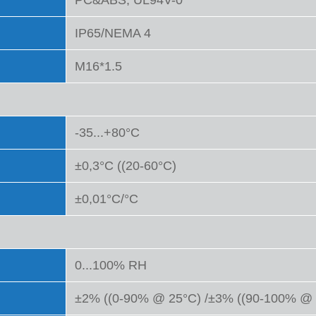
PC&ABS, UL94V-0
IP65/NEMA 4
M16*1.5
-35...+80°C
±0,3°C ((20-60°C)
±0,01°C/°C
0...100% RH
±2% ((0-90% @ 25°C) /±3% ((90-100% @ 