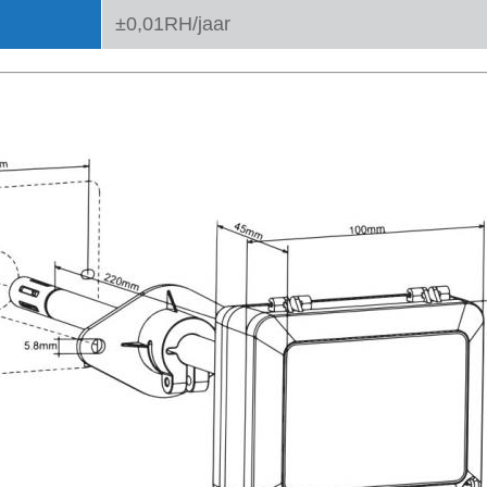
±0,01RH/jaar