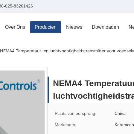
86-025-83201426
Over Ons
Producten
Nieuws
Downloaden
Ne
NEMA4 Temperatuur- en luchtvochtigheidstransmitter voor voedsel
NEMA4 Temperatuur
luchtvochtigheidstr
Plaats van oorsprong:
China
Merknaam:
Keramcont