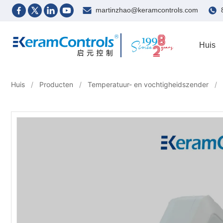
martinzhao@keramcontrols.com
Huis
Huis
/
Producten
/
Temperatuur- en vochtigheidszender
/