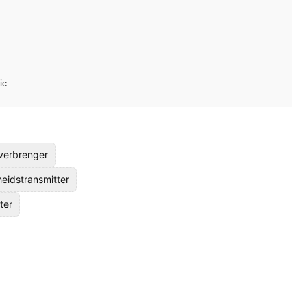
ic
verbrenger
eidstransmitter
ter